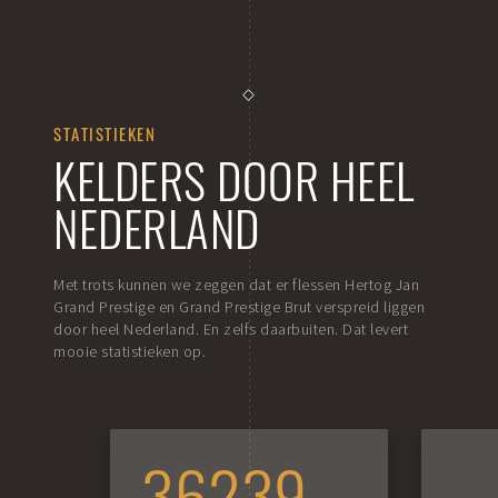
STATISTIEKEN
KELDERS DOOR HEEL
NEDERLAND
Met trots kunnen we zeggen dat er flessen Hertog Jan
Grand Prestige en Grand Prestige Brut verspreid liggen
door heel Nederland.
En zelfs daarbuiten. Dat levert
mooie statistieken op.
36239